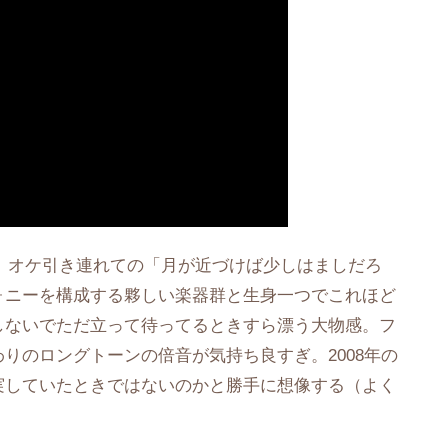
アスカ。オケ引き連れての「月が近づけば少しはましだろ
ォニーを構成する夥しい楽器群と生身一つでこれほど
しないでただ立って待ってるときすら漂う大物感。フ
りのロングトーンの倍音が気持ち良すぎ。2008年の
実していたときではないのかと勝手に想像する（よく