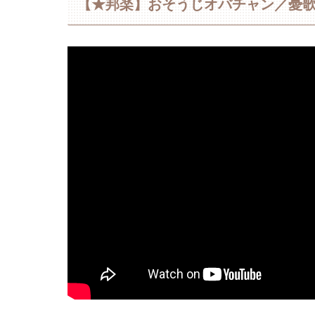
【★邦楽】おそうじオバチャン／憂