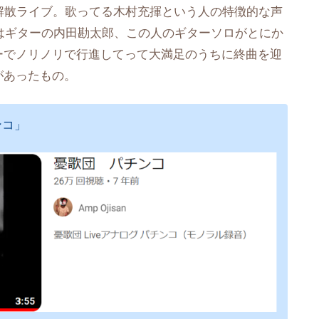
解散ライブ。歌ってる木村充揮という人の特徴的な声
はギターの内田勘太郎、この人のギターソロがとにか
ーでノリノリで行進してって大満足のうちに終曲を迎
があったもの。
ンコ」