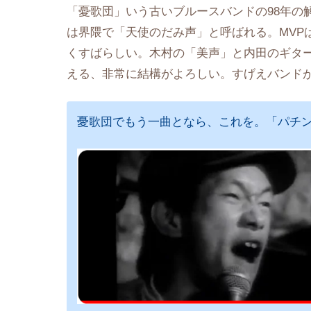
「憂歌団」いう古いブルースバンドの98年の
は界隈で「天使のだみ声」と呼ばれる。MVP
くすばらしい。木村の「美声」と内田のギタ
える、非常に結構がよろしい。すげえバンド
憂歌団でもう一曲となら、これを。「パチ