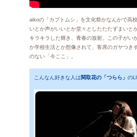
aikoの「カブトムシ」を文化祭かなんかで
いとか声がいいとか堂々としたたたずまいと
キラキラした輝き、青春の放射。この子がい
か学校生活とか想像されて、客席のガヤつき
のない「今ここ」。
こんなん好きな人は
関取花の「つらら」
のL