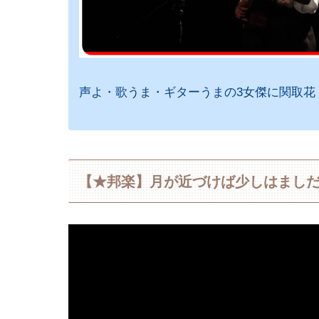
声よ・歌うま・ギターうまの3女傑に関取花
【★邦楽】月が近づけば少しはましだ