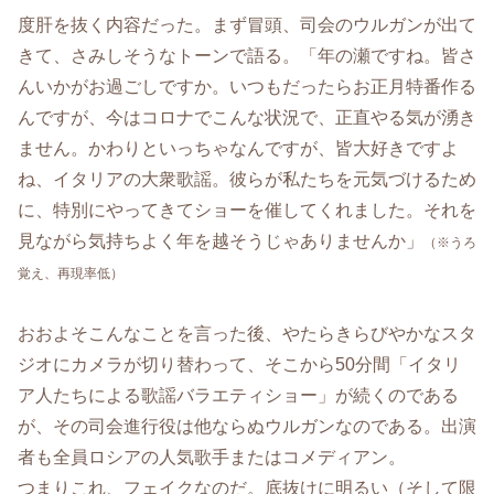
度肝を抜く内容だった。まず冒頭、司会のウルガンが出て
きて、さみしそうなトーンで語る。「年の瀬ですね。皆さ
んいかがお過ごしですか。いつもだったらお正月特番作る
んですが、今はコロナでこんな状況で、正直やる気が湧き
ません。かわりといっちゃなんですが、皆大好きですよ
ね、イタリアの大衆歌謡。彼らが私たちを元気づけるため
に、特別にやってきてショーを催してくれました。それを
見ながら気持ちよく年を越そうじゃありませんか」
（※うろ
覚え、再現率低）
おおよそこんなことを言った後、やたらきらびやかなスタ
ジオにカメラが切り替わって、そこから50分間「イタリ
ア人たちによる歌謡バラエティショー」が続くのである
が、その司会進行役は他ならぬウルガンなのである。出演
者も全員ロシアの人気歌手またはコメディアン。
つまりこれ、フェイクなのだ。底抜けに明るい（そして限