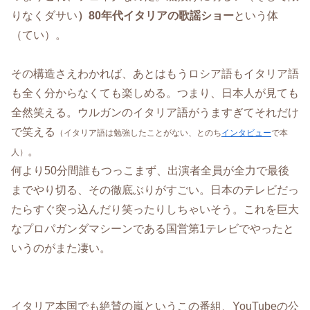
りなくダサい
）80年代イタリアの歌謡ショー
という体
（てい）。
その構造さえわかれば、あとはもうロシア語もイタリア語
も全く分からなくても楽しめる。つまり、日本人が見ても
全然笑える。ウルガンのイタリア語がうますぎてそれだけ
で笑える
（イタリア語は勉強したことがない、とのち
インタビュー
で本
。
人）
何より50分間誰もつっこまず、出演者全員が全力で最後
までやり切る、その徹底ぶりがすごい。日本のテレビだっ
たらすぐ突っ込んだり笑ったりしちゃいそう。これを巨大
なプロパガンダマシーンである国営第1テレビでやったと
いうのがまた凄い。
イタリア本国でも絶賛の嵐というこの番組、YouTubeの公