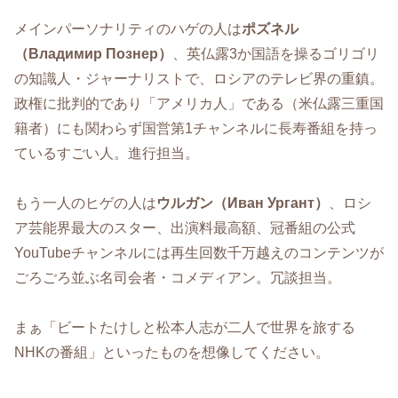
メインパーソナリティのハゲの人は
ポズネル
（Владимир Познер）
、英仏露3か国語を操るゴリゴリ
の知識人・ジャーナリストで、ロシアのテレビ界の重鎮。
政権に批判的であり「アメリカ人」である（米仏露三重国
籍者）にも関わらず国営第1チャンネルに長寿番組を持っ
ているすごい人。進行担当。
もう一人のヒゲの人は
ウルガン（Иван Ургант）
、ロシ
ア芸能界最大のスター、出演料最高額、冠番組の公式
YouTubeチャンネルには再生回数千万越えのコンテンツが
ごろごろ並ぶ名司会者・コメディアン。冗談担当。
まぁ「ビートたけしと松本人志が二人で世界を旅する
NHKの番組」といったものを想像してください。