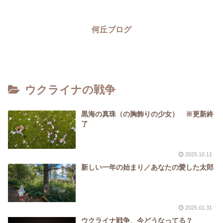
何丘ブログ
ウクライナの戦争
黒海の真珠（の胸飾りの少女） ※更新終
了
2025.10.11
新しい一年の始まり／あなたの愛した太郎
2025.01.31
ウクライナ戦争、今どうなってる？